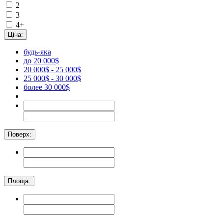
2
3
4+
Ціна:
будь-яка
до 20 000$
20 000$ - 25 000$
25 000$ - 30 000$
более 30 000$
Поверх:
Площа: