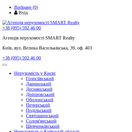
Вибране (
0
)
Вхід
+38 (095) 592 46 00
Агенція нерухомості SMART Realty
Київ, вул. Велика Васильківська, 39, оф. 403
+38 (095) 592 46 00
Toggle
navigation
Нерухомість у Києві
Голосіївський
Дарницький
Деснянський
Дніпровський
Оболонський
Печерський
Подільський
Святошинський
Солом'янський
Шевченківський
Нерухомість у Київській області