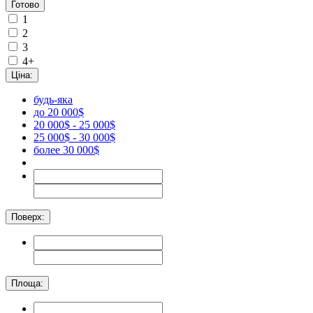
Готово
1
2
3
4+
Ціна:
будь-яка
до 20 000$
20 000$ - 25 000$
25 000$ - 30 000$
более 30 000$
Поверх:
Площа: