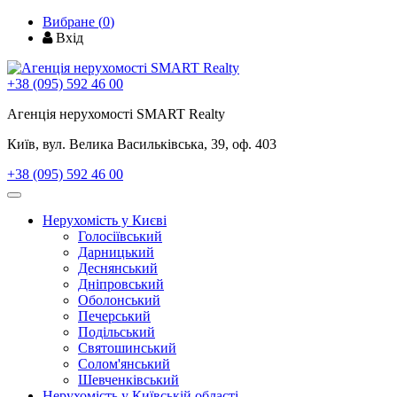
Вибране (
0
)
Вхід
+38 (095) 592 46 00
Агенція нерухомості SMART Realty
Київ, вул. Велика Васильківська, 39, оф. 403
+38 (095) 592 46 00
Toggle
navigation
Нерухомість у Києві
Голосіївський
Дарницький
Деснянський
Дніпровський
Оболонський
Печерський
Подільський
Святошинський
Солом'янський
Шевченківський
Нерухомість у Київській області