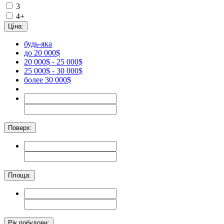
3
4+
Ціна:
будь-яка
до 20 000$
20 000$ - 25 000$
25 000$ - 30 000$
более 30 000$
Поверх:
Площа:
Рік побудови: