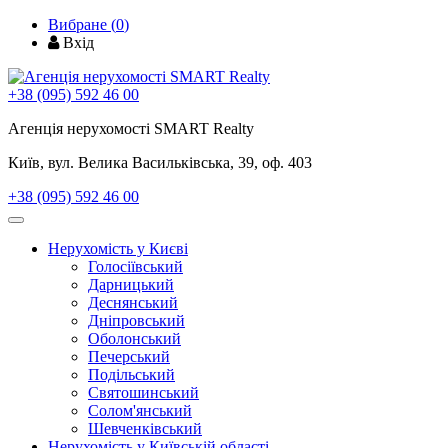
Вибране (
0
)
Вхід
+38 (095) 592 46 00
Агенція нерухомості SMART Realty
Київ, вул. Велика Васильківська, 39, оф. 403
+38 (095) 592 46 00
Toggle
navigation
Нерухомість у Києві
Голосіївський
Дарницький
Деснянський
Дніпровський
Оболонський
Печерський
Подільський
Святошинський
Солом'янський
Шевченківський
Нерухомість у Київській області