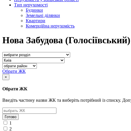
Тип нерухомості
Будинки
Земельні ділянки
Квартири
Комерційна нерухомість
Нова Забудова (Голосіївський)
Обрати ЖК
×
Обрати ЖК
Введіть частину назви ЖК та виберіть потрібний із списку. До
Готово
1
2